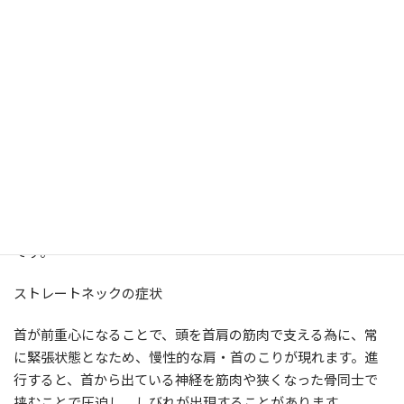
・同じ姿勢でパソコンやスマホを見る
・姿勢を支えるインナーマッスルの低下
・枕が高すぎて体にあっていない
など
いずれも現代病と言われ、家事、仕事、パソコン・スマホな
どの操作など、下を向く姿勢が増え、体重の10％あると言わ
れる重たい頭を首で支えることができないために起こる障害
です。
ストレートネックの症状
首が前重心になることで、頭を首肩の筋肉で支える為に、常
に緊張状態となため、慢性的な肩・首のこりが現れます。進
行すると、首から出ている神経を筋肉や狭くなった骨同士で
挟むことで圧迫し、しびれが出現することがあります。