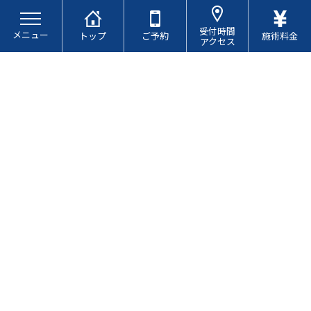
コ
ナ
ン
ビ
受付時間
メニュー
テ
ゲ
トップ
ご予約
施術料金
アクセス
ン
ー
ツ
シ
へ
ョ
ス
ン
キ
に
お知らせ
ッ
移
プ
動
現代社会でお悩みが多い『スト
レートネックとは？』
最
2025.04.15
2025.04.15