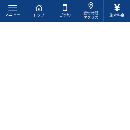
コ
ナ
ン
ビ
受付時間
メニュー
テ
ゲ
トップ
ご予約
施術料金
アクセス
ン
ー
ツ
シ
へ
ョ
ス
ン
キ
に
ブログ
ッ
移
プ
動
貝森先生