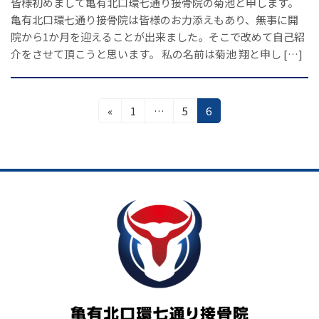
皆様初めまして亀有北口環七通り接骨院の菊池と申します。
亀有北口環七通り接骨院は皆様のお力添えもあり、無事に開
院から1か月を迎えることが出来ました。そこで改めて自己紹
介をさせて頂こうと思います。 私の名前は菊池 翔と申し […]
投
固
固
固
«
1
…
5
6
定
定
定
稿
ペ
ペ
ペ
の
ー
ー
ー
ジ
ジ
ジ
ペ
ー
ジ
送
り