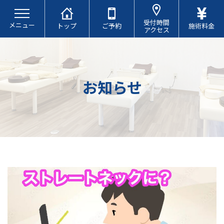
コ
ナ
ン
ビ
受付時間
メニュー
テ
ゲ
トップ
ご予約
施術料金
アクセス
ン
ー
ツ
シ
へ
ョ
ス
ン
キ
に
お知らせ
ッ
移
プ
動